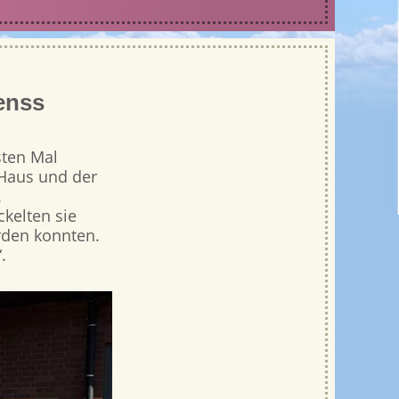
enss
sten Mal
Haus und der
.
ckelten sie
rden konnten.
.