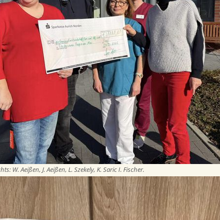
ts: W. Aeißen, J. Aeißen, L. Szekely, K. Saric I. Fischer.